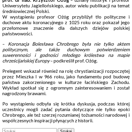
Uniwersytetu Jagiellońskiego, autor wielu publikacji na temat
średniowiecznej Polski.
W wystąpieniu profesor Ożóg przybliżył tło polityczne i
duchowe aktu koronacyjnego z 1025 roku oraz pokazał jego
przełomowe znaczenie dla dalszych dziejów polskiej
państwowości.
–
Koronacja Bolesława Chrobrego była nie tylko aktem
politycznym, ale także duchowym potwierdzeniem
suwerenności i godności młodego królestwa na mapie
chrześcijańskiej Europy
– podkreślił prof. Ożóg.
Prelegent wskazał również na rolę chrystianizacji rozpoczętej
przez Mieszka I w 966 roku, jako fundamentu pod budowę
państwa zakorzenionego w kulturze łacińskiego Zachodu.
Wykład spotkał się z ogromnym zainteresowaniem i został
nagrodzony brawami.
Po wystąpieniu odbyła się krótka dyskusja, podczas której
uczestnicy mogli zadać pytania dotyczące nie tylko epoki
Chrobrego, ale też szerzej rozumianej tożsamości narodowej i
współczesnych inspiracji płynących z historii.
Szukaj: