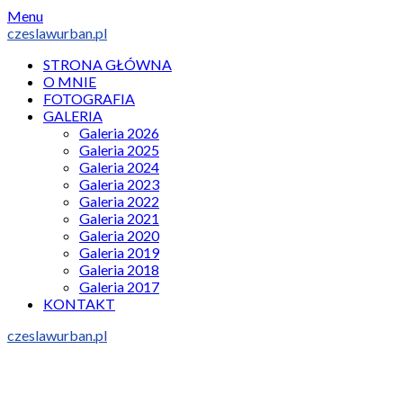
Skip
Menu
to
czeslawurban.pl
content
STRONA GŁÓWNA
O MNIE
FOTOGRAFIA
GALERIA
Galeria 2026
Galeria 2025
Galeria 2024
Galeria 2023
Galeria 2022
Galeria 2021
Galeria 2020
Galeria 2019
Galeria 2018
Galeria 2017
KONTAKT
czeslawurban.pl