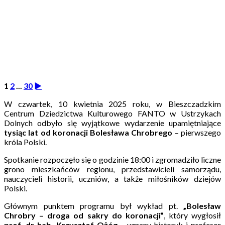
Opublikowano
1
2
...
30
►
W czwartek, 10 kwietnia 2025 roku, w Bieszczadzkim
Centrum Dziedzictwa Kulturowego FANTO w Ustrzykach
Dolnych odbyło się wyjątkowe wydarzenie upamiętniające
tysiąc lat od koronacji Bolesława Chrobrego
– pierwszego
króla Polski.
Spotkanie rozpoczęło się o godzinie 18:00 i zgromadziło liczne
grono mieszkańców regionu, przedstawicieli samorządu,
nauczycieli historii, uczniów, a także miłośników dziejów
Polski.
Głównym punktem programu był wykład pt.
„Bolesław
Chrobry – droga od sakry do koronacji”
, który wygłosił
prof. dr hab. Krzysztof Ożóg
– uznany historyk i profesor