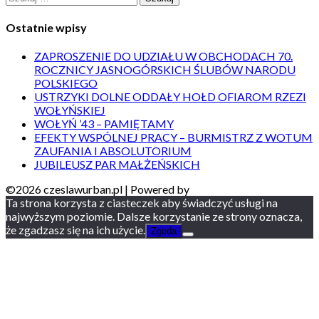
Ostatnie wpisy
ZAPROSZENIE DO UDZIAŁU W OBCHODACH 70.
ROCZNICY JASNOGÓRSKICH ŚLUBÓW NARODU
POLSKIEGO
USTRZYKI DOLNE ODDAŁY HOŁD OFIAROM RZEZI
WOŁYŃSKIEJ
WOŁYŃ ’43 – PAMIĘTAMY
EFEKTY WSPÓLNEJ PRACY – BURMISTRZ Z WOTUM
ZAUFANIA I ABSOLUTORIUM
JUBILEUSZ PAR MAŁŻEŃSKICH
©2026 czeslawurban.pl
| Powered by
Ta strona korzysta z ciasteczek aby świadczyć usługi na
najwyższym poziomie. Dalsze korzystanie ze strony oznacza,
że zgadzasz się na ich użycie.
Zgoda