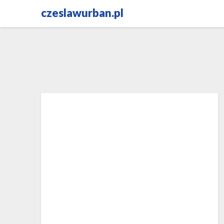
Skip
czeslawurban.pl
to
content