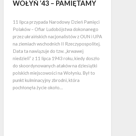
WOŁYŃ ’43 – PAMIĘTAMY
Opublikowano
11 lipca przypada Narodowy Dzień Pamięci
Polaków – Ofiar Ludobójstwa dokonanego
przez ukraińskich nacjonalistów z OUN i UPA
na ziemiach wschodnich II Rzeczypospolitej.
Data ta nawiązuje do tzw. „krwawej
niedzieli” z 11 lipca 1943 roku, kiedy doszło
do skoordynowanych ataków na dziesiątki
polskich miejscowości na Wołyniu. Był to
punkt kulminacyjny zbrodni, która
pochłonęła życie około…