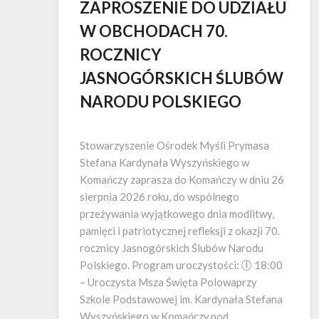
ZAPROSZENIE DO UDZIAŁU
W OBCHODACH 70.
ROCZNICY
JASNOGÓRSKICH ŚLUBÓW
NARODU POLSKIEGO
Opublikowano
Stowarzyszenie Ośrodek Myśli Prymasa
Stefana Kardynała Wyszyńskiego w
Komańczy zaprasza do Komańczy w dniu 26
sierpnia 2026 roku, do wspólnego
przeżywania wyjątkowego dnia modlitwy,
pamięci i patriotycznej refleksji z okazji 70.
rocznicy Jasnogórskich Ślubów Narodu
Polskiego. Program uroczystości: 🕕 18:00
– Uroczysta Msza Święta Polowaprzy
Szkole Podstawowej im. Kardynała Stefana
Wyszyńskiego w Komańczy,pod