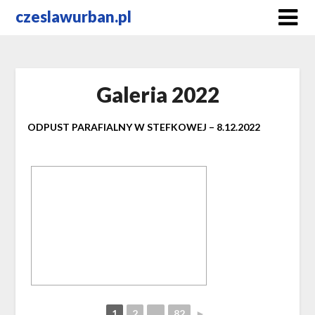
Skip
czeslawurban.pl
to
content
Galeria 2022
ODPUST PARAFIALNY W STEFKOWEJ – 8.12.2022
1
2
...
82
►