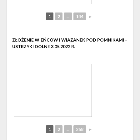
1
2
...
144
►
ZŁOŻENIE WIEŃCÓW I WIĄZANEK POD POMNIKAMI –
USTRZYKI DOLNE 3.05.2022 R.
1
2
...
258
►