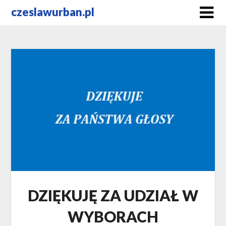
Skip
czeslawurban.pl
to
content
DZIĘKUJĘ ZA UDZIAŁ W
WYBORACH