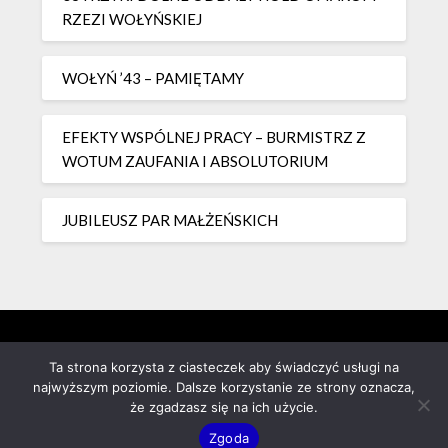
RZEZI WOŁYŃSKIEJ
WOŁYŃ ’43 – PAMIĘTAMY
EFEKTY WSPÓLNEJ PRACY – BURMISTRZ Z
WOTUM ZAUFANIA I ABSOLUTORIUM
JUBILEUSZ PAR MAŁŻEŃSKICH
Ta strona korzysta z ciasteczek aby świadczyć usługi na
najwyższym poziomie. Dalsze korzystanie ze strony oznacza,
że zgadzasz się na ich użycie.
Zgoda
©2026 czeslawurban.pl
| Powered by