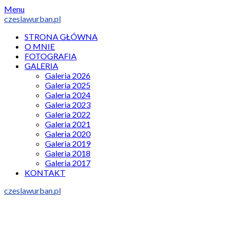
Skip
Menu
to
czeslawurban.pl
content
STRONA GŁÓWNA
O MNIE
FOTOGRAFIA
GALERIA
Galeria 2026
Galeria 2025
Galeria 2024
Galeria 2023
Galeria 2022
Galeria 2021
Galeria 2020
Galeria 2019
Galeria 2018
Galeria 2017
KONTAKT
czeslawurban.pl