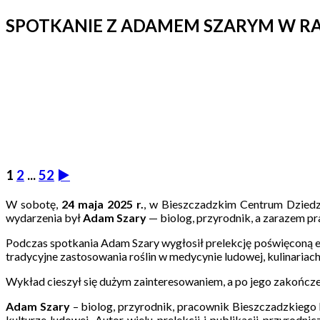
SPOTKANIE Z ADAMEM SZARYM W RA
Opublikowano
1
2
...
52
►
W sobotę,
24 maja 2025 r.
, w Bieszczadzkim Centrum Dzied
wydarzenia był
Adam Szary
— biolog, przyrodnik, a zarazem 
Podczas spotkania Adam Szary wygłosił prelekcję poświęconą et
tradycyjne zastosowania roślin w medycynie ludowej, kulinaria
Wykład cieszył się dużym zainteresowaniem, a po jego zakończen
Adam Szary
– biolog, przyrodnik, pracownik Bieszczadzkiego P
kulturze ludowej. Autor wielu prelekcji i publikacji przyro