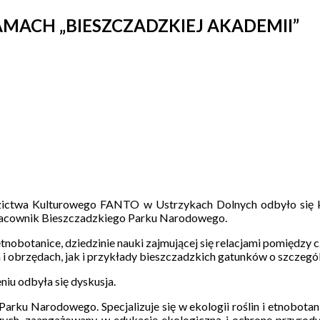
MACH „BIESZCZADZKIEJ AKADEMII”
zictwa Kulturowego FANTO w Ustrzykach Dolnych odbyło się k
pracownik Bieszczadzkiego Parku Narodowego.
nobotanice, dziedzinie nauki zajmującej się relacjami pomiędzy c
ch i obrzędach, jak i przykłady bieszczadzkich gatunków o szczeg
iu odbyła się dyskusja.
arku Narodowego. Specjalizuje się w ekologii roślin i etnobotan
dniczych, zaangażowany w edukację ekologiczną i ochronę przyro