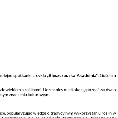
olejne spotkanie z cyklu
„Bieszczadzka Akademia”
. Gościem
złowiekiem a roślinami. Uczestnicy mieli okazję poznać zarówno
ólnym znaczeniu kulturowym.
ice, popularyzując wiedzę o tradycyjnym wykorzystaniu roślin w
dy Bieszczadów. Na co dzień pełni także funkcję Radnego Rady