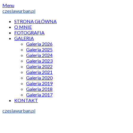
Skip
Menu
to
czeslawurban.pl
content
STRONA GŁÓWNA
O MNIE
FOTOGRAFIA
GALERIA
Galeria 2026
Galeria 2025
Galeria 2024
Galeria 2023
Galeria 2022
Galeria 2021
Galeria 2020
Galeria 2019
Galeria 2018
Galeria 2017
KONTAKT
czeslawurban.pl