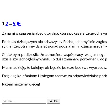
1
2
...
9
►
Za nami ważna sesja absolutoryjna, która pokazała, że zgodna 
Podczas dzisiejszych obrad wszyscy Radni jednomyślnie zagło
sygnał, że potrafimy działać ponad podziałami i różnicami zdań 
Chciałbym podkreślić, że atmosfera współpracy, wzajemnego s
dzisiejszy jednogłośny wynik. To duża zmiana w porównaniu do po
Mam nadzieję, że kolejny rok będzie jeszcze lepszy, a wypraco
Dziękuję koleżankom i kolegom radnym za odpowiedzialne podej
Razem możemy więcej!
Szukaj: