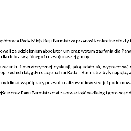
współpraca Rady Miejskiej i Burmistrza przynosi konkretne efekty
sowali za udzieleniem absolutorium oraz wotum zaufania dla Pan
– dla dobra wspólnego i rozwoju naszej gminy.
zacunku i merytorycznej dyskusji, jaką udało się wypracować 
przednich lat, gdy relacje na linii Rada – Burmistrz były napięte,
wany klimat współpracy pozwoli realizować inwestycje i podejmo
ście oraz Panu Burmistrzowi za otwartość na dialog i gotowość 