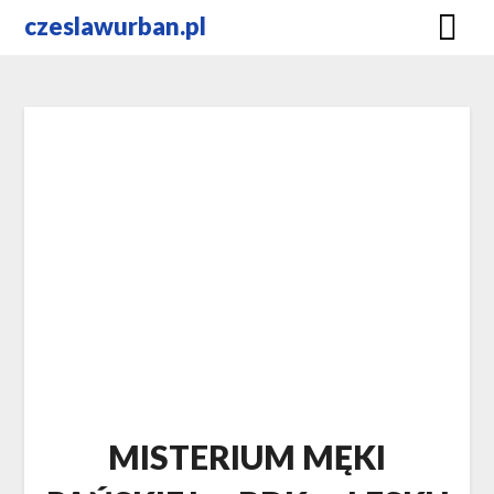
Skip
czeslawurban.pl
to
content
MISTERIUM MĘKI