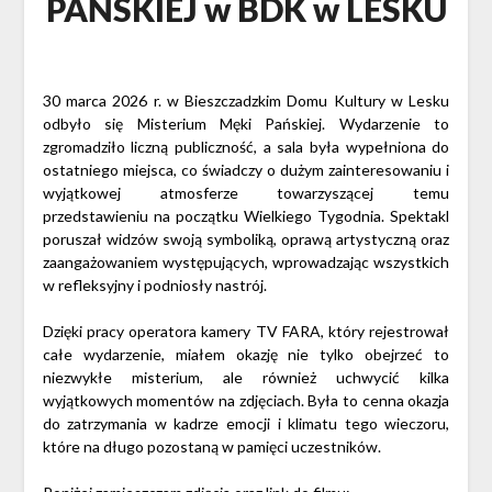
PAŃSKIEJ w BDK w LESKU
Opublikowano
30 marca 2026 r. w Bieszczadzkim Domu Kultury w Lesku
odbyło się Misterium Męki Pańskiej. Wydarzenie to
zgromadziło liczną publiczność, a sala była wypełniona do
ostatniego miejsca, co świadczy o dużym zainteresowaniu i
wyjątkowej atmosferze towarzyszącej temu
przedstawieniu na początku Wielkiego Tygodnia. Spektakl
poruszał widzów swoją symboliką, oprawą artystyczną oraz
zaangażowaniem występujących, wprowadzając wszystkich
w refleksyjny i podniosły nastrój.
Dzięki pracy operatora kamery TV FARA, który rejestrował
całe wydarzenie, miałem okazję nie tylko obejrzeć to
niezwykłe misterium, ale również uchwycić kilka
wyjątkowych momentów na zdjęciach. Była to cenna okazja
do zatrzymania w kadrze emocji i klimatu tego wieczoru,
które na długo pozostaną w pamięci uczestników.