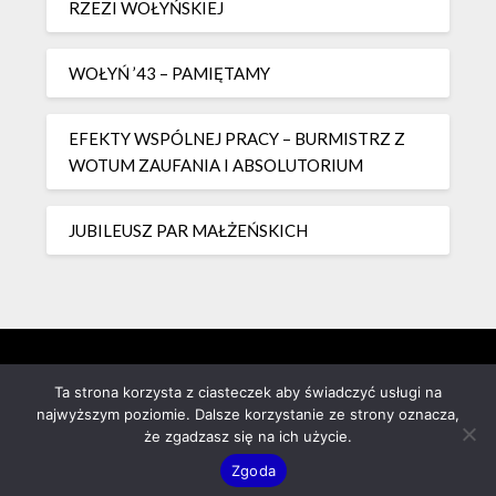
RZEZI WOŁYŃSKIEJ
WOŁYŃ ’43 – PAMIĘTAMY
EFEKTY WSPÓLNEJ PRACY – BURMISTRZ Z
WOTUM ZAUFANIA I ABSOLUTORIUM
JUBILEUSZ PAR MAŁŻEŃSKICH
Ta strona korzysta z ciasteczek aby świadczyć usługi na
najwyższym poziomie. Dalsze korzystanie ze strony oznacza,
że zgadzasz się na ich użycie.
Zgoda
©2026 czeslawurban.pl
| Powered by