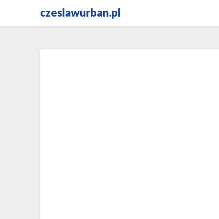
Skip
czeslawurban.pl
to
content