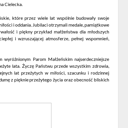
a Cielecka
.
kie, które przez wiele lat wspólnie budowały swoje
łości i oddania. Jubilaci otrzymali medale, pamiątkowe
rwałość i piękny przykład małżeństwa dla młodszych
iepłej i wzruszającej atmosferze, pełnej wspomnień,
m wyróżnionym Parom Małżeńskim najserdeczniejsze
zeżyte lata. Życzę Państwu przede wszystkim zdrowia,
ejnych lat przeżytych w miłości, szacunku i rodzinnej
dumę z pięknie przeżytego życia oraz obecność bliskich