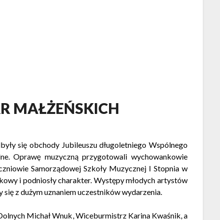
AR MAŁŻEŃSKICH
Opublikowano
były się obchody Jubileuszu długoletniego Wspólnego
lne. Oprawę muzyczną przygotowali wychowankowie
uczniowie Samorządowej Szkoły Muzycznej I Stopnia w
tkowy i podniosły charakter. Występy młodych artystów
y się z dużym uznaniem uczestników wydarzenia.
 Dolnych
Michał Wnuk
, Wiceburmistrz
Karina Kwaśnik
, a