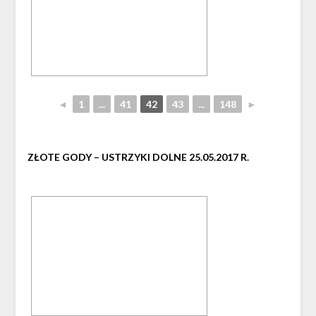
◄
1
...
41
42
43
...
148
►
ZŁOTE GODY – USTRZYKI DOLNE 25.05.2017 R.