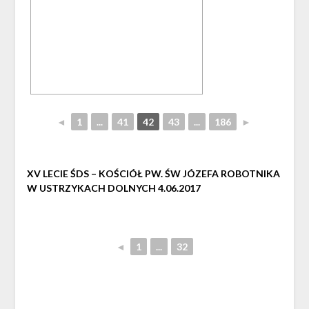
◄
1
...
41
42
43
...
186
►
XV LECIE ŚDS – KOŚCIÓŁ PW. ŚW JÓZEFA ROBOTNIKA
W USTRZYKACH DOLNYCH 4.06.2017
◄
1
...
32