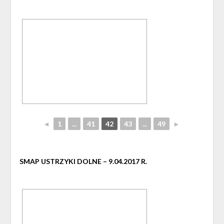
◄
1
...
41
42
43
...
49
►
SMAP USTRZYKI DOLNE – 9.04.2017 R.