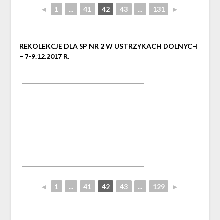
◄
1
...
41
42
43
...
131
►
REKOLEKCJE DLA SP NR 2 W USTRZYKACH DOLNYCH
– 7-9.12.2017 R.
◄
1
...
41
42
43
...
129
►