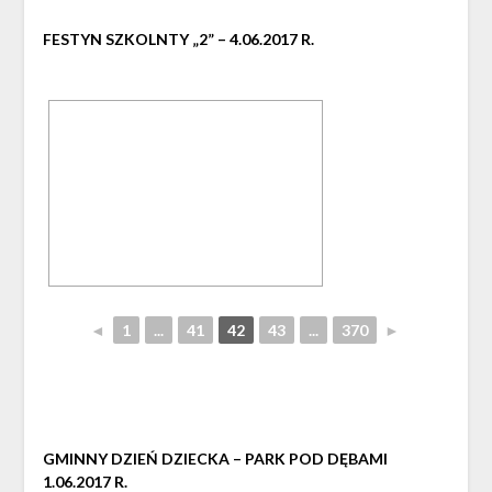
FESTYN SZKOLNTY „2” – 4.06.2017 R.
◄
1
...
41
42
43
...
370
►
GMINNY DZIEŃ DZIECKA – PARK POD DĘBAMI
1.06.2017 R.