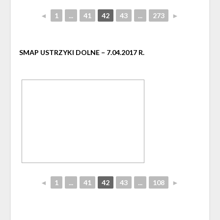
◄
1
...
41
42
43
...
273
►
SMAP USTRZYKI DOLNE – 7.04.2017 R.
◄
1
...
41
42
43
...
108
►