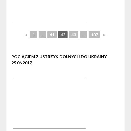
◄
1
...
41
42
43
...
107
►
POCIĄGIEM Z USTRZYK DOLNYCH DO UKRAINY –
25.06.2017