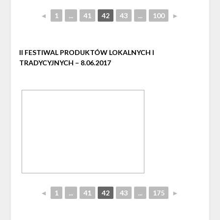
◄
1
...
41
42
43
...
100
►
II FESTIWAL PRODUKTÓW LOKALNYCH I
TRADYCYJNYCH – 8.06.2017
◄
1
...
41
42
43
...
175
►