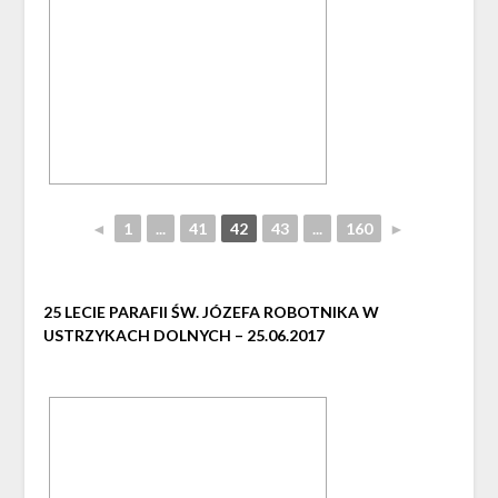
◄
1
...
41
42
43
...
160
►
25 LECIE PARAFII ŚW. JÓZEFA ROBOTNIKA W
USTRZYKACH DOLNYCH – 25.06.2017