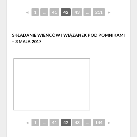
◄
1
...
41
42
43
...
211
►
SKŁADANIE WIEŃCÓW I WIĄZANEK POD POMNIKAMI
– 3 MAJA 2017
◄
1
...
41
42
43
...
144
►