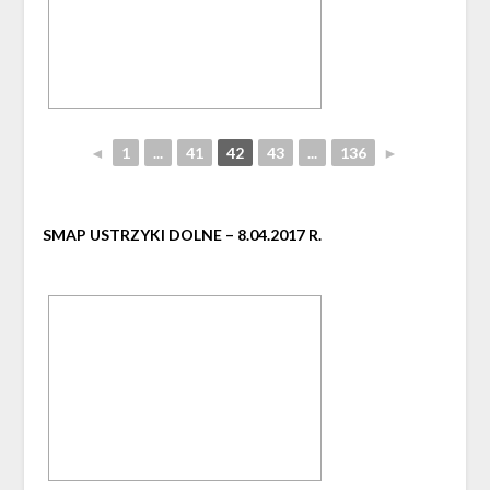
◄
1
...
41
42
43
...
136
►
SMAP USTRZYKI DOLNE – 8.04.2017 R.