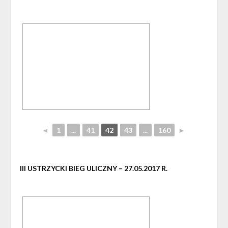
◄
1
...
41
42
43
...
160
►
III USTRZYCKI BIEG ULICZNY – 27.05.2017 R.