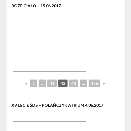
BOŻE CIAŁO – 15.06.2017
◄
1
...
41
42
43
...
156
►
XV LECIE ŚDS – POLAŃCZYK ATRIUM 4.06.2017